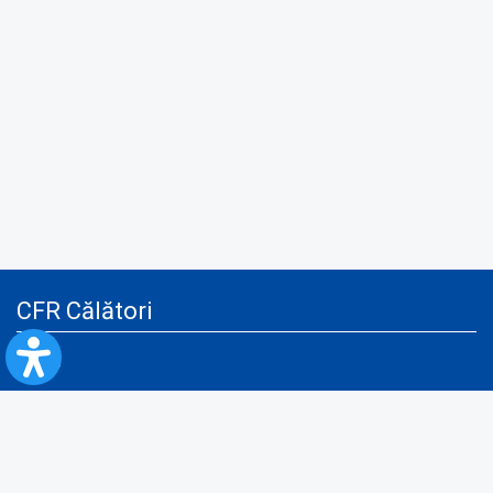
CFR Călători
Blog
Servicii pentru reclamă și publicitate
Politica de Confidenţialitate
Politica de Cookies