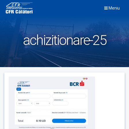
Skip
Meniu
to
content
achizitionare-25