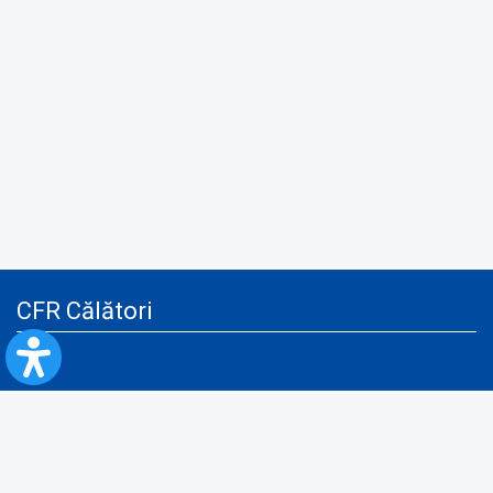
CFR Călători
Blog
Servicii pentru reclamă și publicitate
Politica de Confidenţialitate
Politica de Cookies