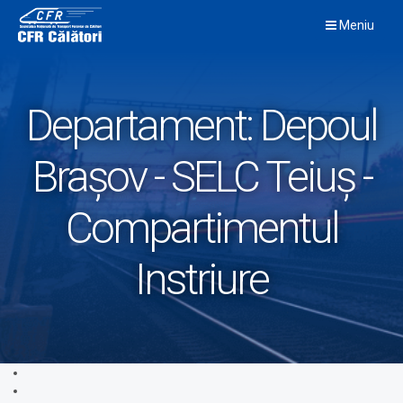
Skip
Meniu
to
content
Departament:
Depoul
Brașov - SELC Teiuș -
Compartimentul
Instriure