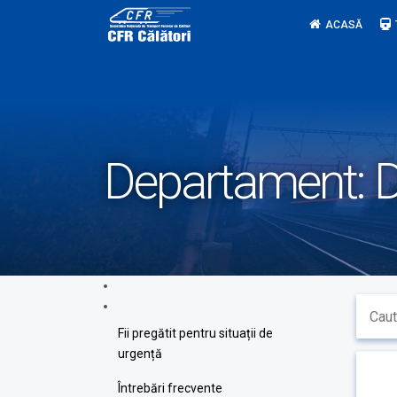
Skip
ACASĂ
to
content
Departament:
D
Fii pregătit pentru situații de
urgență
Întrebări frecvente