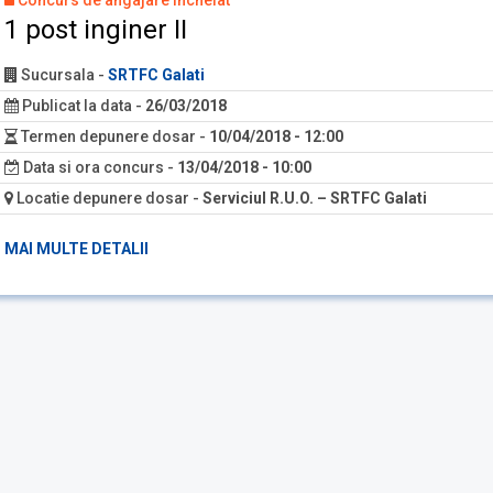
Concurs de angajare încheiat
1 post inginer II
Sucursala
-
SRTFC Galati
Publicat la data
-
26/03/2018
Termen depunere dosar
-
10/04/2018 - 12:00
Data si ora concurs
-
13/04/2018 - 10:00
Locatie depunere dosar
-
Serviciul R.U.O. – SRTFC Galati
MAI MULTE DETALII