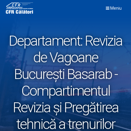
Skip
Meniu
to
content
Departament:
Revizia
de Vagoane
București Basarab -
Compartimentul
Revizia și Pregătirea
tehnică a trenurilor