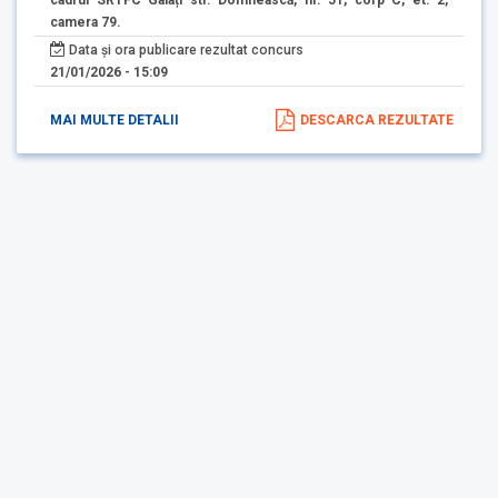
cadrul SRTFC Galați str. Domnească, nr. 51, corp C, et. 2,
camera 79.
Data și ora publicare rezultat concurs
21/01/2026 - 15:09
MAI MULTE DETALII
DESCARCA REZULTATE