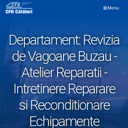
Skip
Meniu
to
content
Departament:
Revizia
de Vagoane Buzau -
Atelier Reparatii -
Intretinere Reparare
si Reconditionare
Echipamente