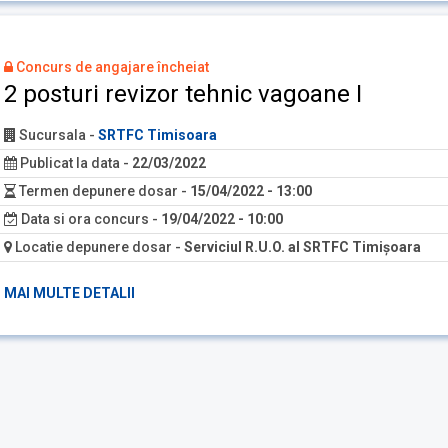
Concurs de angajare încheiat
2 posturi revizor tehnic vagoane I
Sucursala
-
SRTFC Timisoara
Publicat la data
-
22/03/2022
Termen depunere dosar
-
15/04/2022 - 13:00
Data si ora concurs
-
19/04/2022 - 10:00
Locatie depunere dosar
-
Serviciul R.U.O. al SRTFC Timişoara
MAI MULTE DETALII