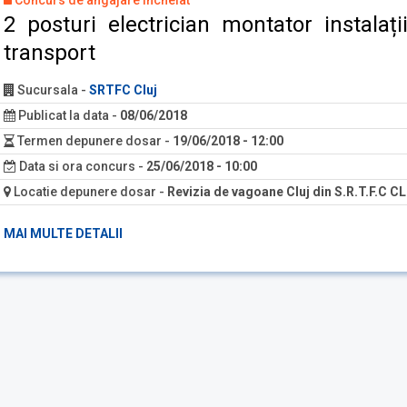
Concurs de angajare încheiat
2 posturi electrician montator instalați
transport
Sucursala
-
SRTFC Cluj
Publicat la data
-
08/06/2018
Termen depunere dosar
-
19/06/2018 - 12:00
Data si ora concurs
-
25/06/2018 - 10:00
Locatie depunere dosar
-
Revizia de vagoane Cluj din S.R.T.F.C C
MAI MULTE DETALII