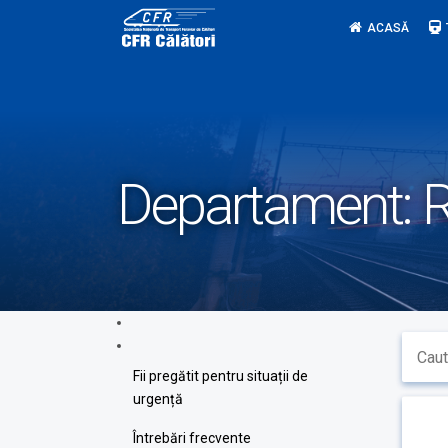
Skip
ACASĂ
to
content
Departament:
R
Fii pregătit pentru situații de
urgență
Întrebări frecvente