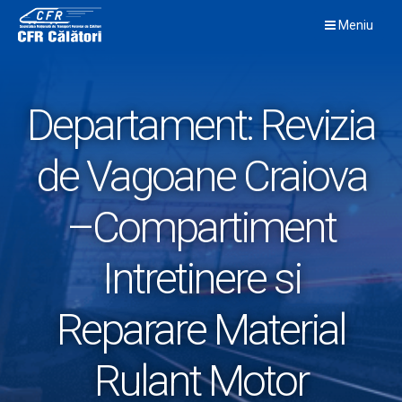
Skip
Meniu
to
content
Departament:
Revizia
de Vagoane Craiova
–Compartiment
Intretinere si
Reparare Material
Rulant Motor