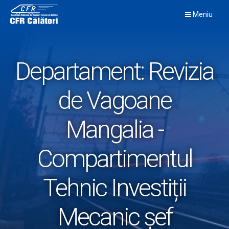
Skip
Meniu
to
content
Departament:
Revizia
de Vagoane
Mangalia -
Compartimentul
Tehnic Investiții
Mecanic șef