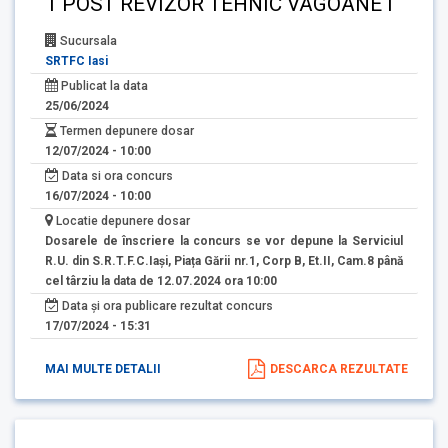
1 POST REVIZOR TEHNIC VAGOANE I
Sucursala
SRTFC Iasi
Publicat la data
25/06/2024
Termen depunere dosar
12/07/2024 - 10:00
Data si ora concurs
16/07/2024 - 10:00
Locatie depunere dosar
Dosarele de înscriere la concurs se vor depune la Serviciul
R.U. din S.R.T.F.C.Iași, Piața Gării nr.1, Corp B, Et.II, Cam.8 până
cel târziu la data de 12.07.2024 ora 10:00
Data și ora publicare rezultat concurs
17/07/2024 - 15:31
MAI MULTE DETALII
DESCARCA REZULTATE