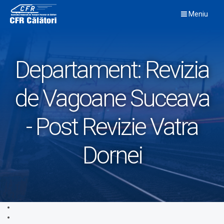
Skip
Meniu
to
content
Departament:
Revizia
de Vagoane Suceava
- Post Revizie Vatra
Dornei