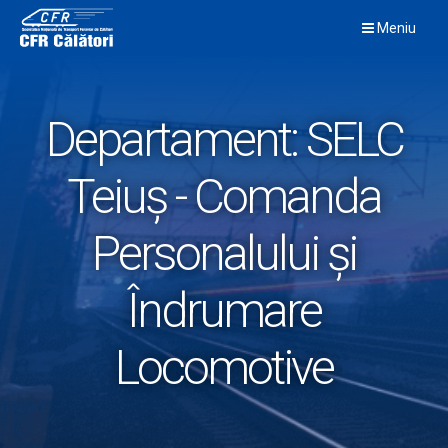
Skip
Meniu
to
content
Departament:
SELC
Teiuș - Comanda
Personalului și
Îndrumare
Locomotive