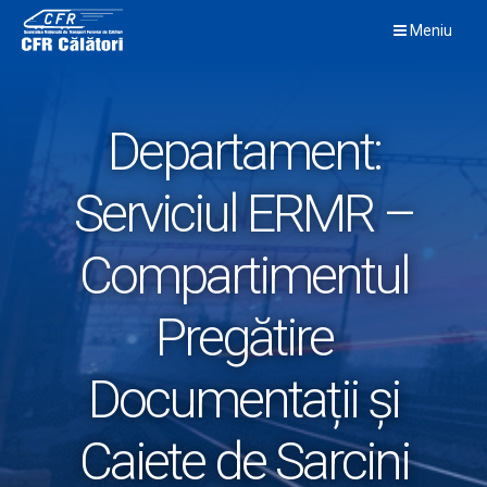
Skip
Meniu
to
content
Departament:
Serviciul ERMR –
Compartimentul
Pregătire
Documentații și
Caiete de Sarcini