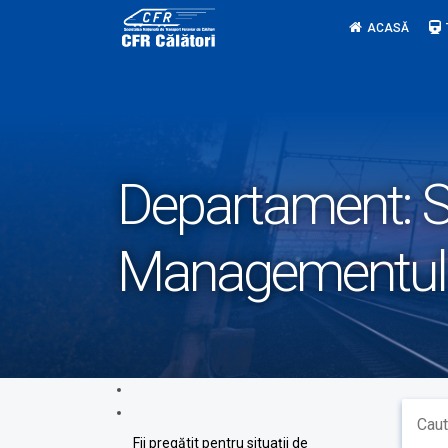
Skip
ACASĂ
to
content
Departament:
S
Managementul 
Fii pregătit pentru situații de