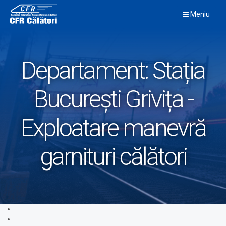
Skip
Meniu
to
content
Departament:
Stația
București Grivița -
Exploatare manevră
garnituri călători