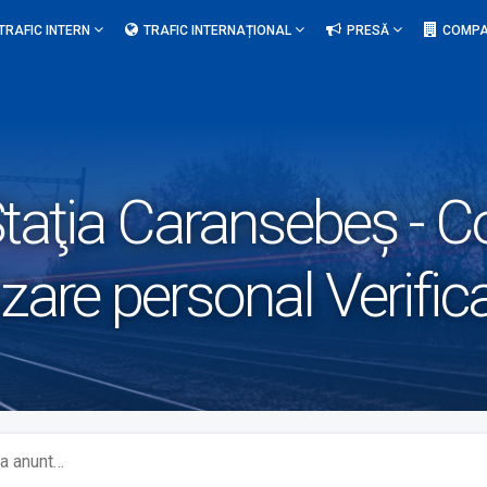
TRAFIC INTERN
TRAFIC INTERNAȚIONAL
PRESĂ
COMPA
taţia Caransebeş - 
izare personal Verific