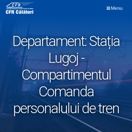
Skip
Meniu
to
content
Departament:
Stația
Lugoj -
Compartimentul
Comanda
personalului de tren