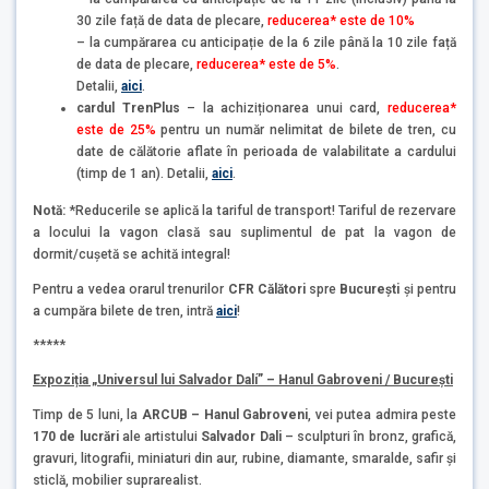
30 zile față de data de plecare,
reducerea* este de 10%
– la cumpărarea cu anticipație de la 6 zile până la 10 zile față
de data de plecare,
reducerea* este de 5%
.
Detalii,
aici
.
cardul TrenPlus
– la achiziționarea unui card,
reducerea*
este de 25%
pentru un număr nelimitat de bilete de tren, cu
date de călătorie aflate în perioada de valabilitate a cardului
(timp de 1 an). Detalii,
aici
.
Notă:
*Reducerile se aplică la tariful de transport! Tariful de rezervare
a locului la vagon clasă sau suplimentul de pat la vagon de
dormit/cușetă se achită integral!
Pentru a vedea orarul trenurilor
CFR Călători
spre
București
şi pentru
a cumpăra bilete de tren, intră
aici
!
*****
Expoziția „Universul lui Salvador Dalí” – Hanul Gabroveni / București
Timp de 5 luni, la
ARCUB – Hanul Gabroveni
, vei putea admira peste
170 de lucrări
ale artistului
Salvador Dali
– sculpturi în bronz, grafică,
gravuri, litografii, miniaturi din aur, rubine, diamante, smaralde, safir și
sticlă, mobilier suprarealist.