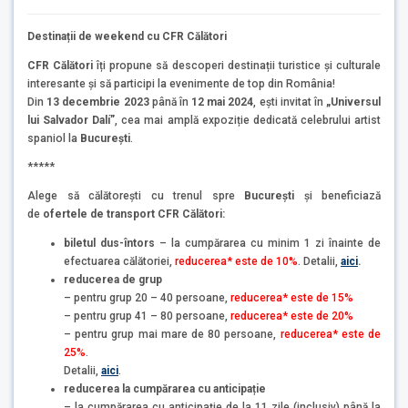
Destinații de weekend cu CFR Călători
CFR Călători
îți propune să descoperi destinații turistice și culturale
interesante și să participi la evenimente de top din România!
Din
13 decembrie 2023
până în
12 mai 2024
, ești invitat în
„Universul
lui Salvador Dalí”
, cea mai amplă expoziție dedicată celebrului artist
spaniol la
București
.
*****
Alege să călătorești cu trenul spre
București
și beneficiază
de
ofertele de transport CFR Călători:
biletul dus-întors
– la cumpărarea cu minim 1 zi înainte de
efectuarea călătoriei,
reducerea* este de 10%
. Detalii,
aici
.
reducerea de grup
– pentru grup 20 – 40 persoane,
reducerea* este de 15%
– pentru grup 41 – 80 persoane,
reducerea* este de 20%
– pentru grup mai mare de 80 persoane,
reducerea* este de
25%
.
Detalii,
aici
.
reducerea la cumpărarea cu anticipație
– la cumpărarea cu anticipație de la 11 zile (inclusiv) până la