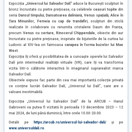
Expoziția
„Universul lui Salvador Dalí”
aduce la București sculpturi în
bronz încrustate cu pietre prețioase, ca celebrele
ceasuri topite
din
seria
Dansul timpului
,
Dansatoarea daliniană
,
Venus spațială
,
Alice în
Țara Minunilor
,
Femeia cu cap de trandafiri
, sculpturi din sticlă
realizate în colaborare cu renumita cristalerie Daum din Franța,
precum
Venus cu sertare
,
Rinocerul Chippendale
, obiecte din aur
încrustate cu pietre prețioase, inspirate de bijuteriile de la curtea lui
Ludovic al XIV-lea ori faimoasa
canapea în forma buzelor lui Mae
West
.
Expoziția îți oferă și posibilitatea de a cunoaște operele lui Salvador
Dalí prin intermediul realității virtuale (VR), care îți va transforma
vizita într-o călătorie interactivă în imaginarul suprarealist marca
Salvador Dalí.
Obiectele expuse fac parte din cea mai importantă colecție privată
ce conține lucrări Salvador Dalí, „Universul lui Dalí”, care are o
valoare inestimabilă.
Expoziția „Universul lui Salvador Dalí” de la ARCUB – Hanul
Gabroveni va putea fi vizitată în perioada 13 decembrie 2023 – 12
mai 2024, de luni până duminică, între orele 10.00-20.00.
Detalii pe
https://arcub.ro/universul-lui-salvador-dali/
și pe
www.universuldali.ro
.