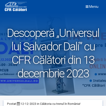
Skip
Meniu
to
content
Descoperă „Universul
lui Salvador Dalí” cu
CFR Călători din 13
decembrie 2023
Postat
12-12-2023
in
Călătoria cu trenul în România!