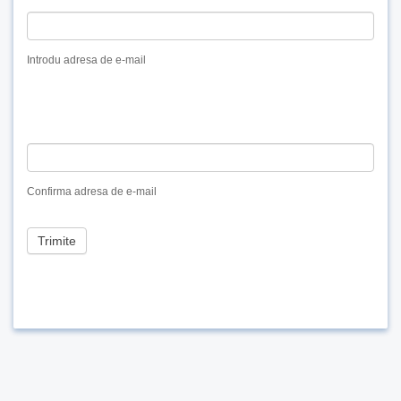
leave
this
field
Introdu adresa de e-mail
blank.
Confirma adresa de e-mail
Trimite