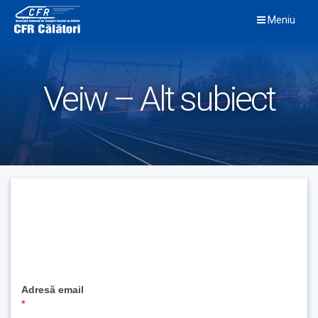
Skip
Meniu
to
content
Veiw – Alt subiect
If
you
Adresă email
are
*
human,