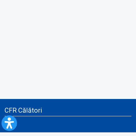
CFR Călători
Blog
Servicii pentru reclamă și publicitate