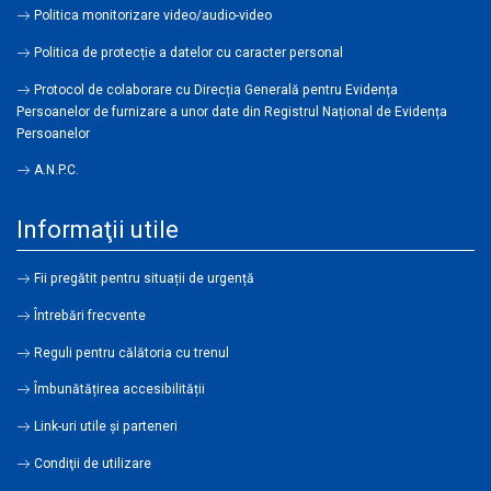
Politica monitorizare video/audio-video
Politica de protecție a datelor cu caracter personal
Protocol de colaborare cu Direcția Generală pentru Evidența
Persoanelor de furnizare a unor date din Registrul Național de Evidența
Persoanelor
A.N.P.C.
Informaţii utile
Fii pregătit pentru situații de urgență
Întrebări frecvente
Reguli pentru călătoria cu trenul
Îmbunătățirea accesibilității
Link-uri utile şi parteneri
Condiţii de utilizare