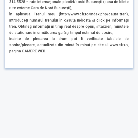
314.5528 – rute internaţionale plecări/sosiri București (casa de bilete
rute externe Gara de Nord Bucureşti);
în aplicaţia Trenul meu (http://www.cfr.ro/index.php/cauta-tren),
introduceţi numărul trenului în căsuţa indicată şi click pe Informații
tren. Obtineţi informaţii în timp real despre opriri, întârzieri, minutele
de staţionare în următoarea gară şi timpul estimat de sosire;
înainte de plecarea la drum pot fi verificate tabelele de
sosire/plecare, actualizate din minut în minut pe site-ul www.cfr.ro,
pagina CAMERE WEB.