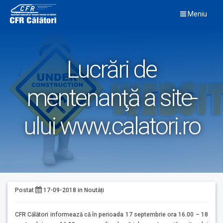
Skip
Meniu
to
content
Lucrări de
mentenanţă a site-
ului www.calatori.ro
Postat
17-09-2018
in
Noutăți
CFR Călători informează că în perioada 17 septembrie ora 16.00 – 18