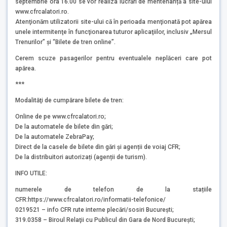
septembrie ora 16.00 se vor realiza lucrări de mentenanță a site-ului
www.cfrcalatori.ro.
Atenţionăm utilizatorii site-ului că în perioada menţionată pot apărea
unele intermitenţe în funcţionarea tuturor aplicaţiilor, inclusiv „Mersul
Trenurilor” şi “Bilete de tren online”.
Cerem scuze pasagerilor pentru eventualele neplăceri care pot
apărea.
***
Modalităţi de cumpărare bilete de tren:
Online de pe www.cfrcalatori.ro;
De la automatele de bilete din gări;
De la automatele ZebraPay;
Direct de la casele de bilete din gări și agenții de voiaj CFR;
De la distribuitori autorizați (agenții de turism).
INFO UTILE:
numerele de telefon de la stațiile
CFR:https://www.cfrcalatori.ro/informatii-telefonice/
0219521 – info CFR rute interne plecări/sosiri București;
319.0358 – Biroul Relaţii cu Publicul din Gara de Nord Bucureşti;