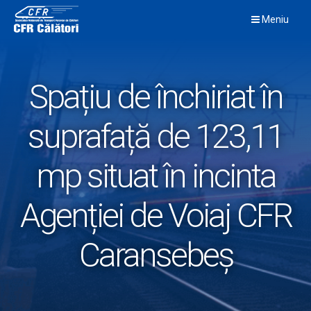
Skip
Meniu
to
content
Spațiu de închiriat în
suprafață de 123,11
mp situat în incinta
Agenției de Voiaj CFR
Caransebeș