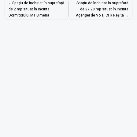
Navigare
Spațiu de închiriat în suprafață
Spațiu de închiriat în suprafață
în
de 2 mp situat în incinta
de 27,28 mp situat în incinta
Dormitorului MT Simeria
Agenției de Voiaj CFR Reșița
articole