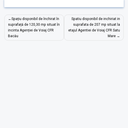
Navigare
Spațiu disponibil de închirat în
Spatiu disponibil de inchiriat in
în
suprafață de 120,30 mp situat în
suprafata de 207 mp situat la
incinta Agenției de Voiaj CFR
etajul Agentiei de Voiaj CFR Satu
articole
Bacău
Mare