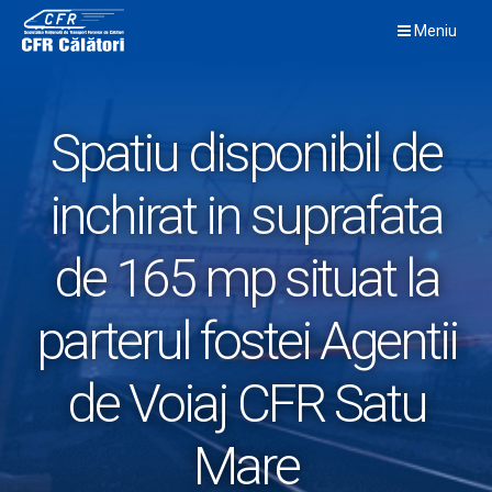
Skip
Meniu
to
content
Spatiu disponibil de
inchirat in suprafata
de 165 mp situat la
parterul fostei Agentii
de Voiaj CFR Satu
Mare