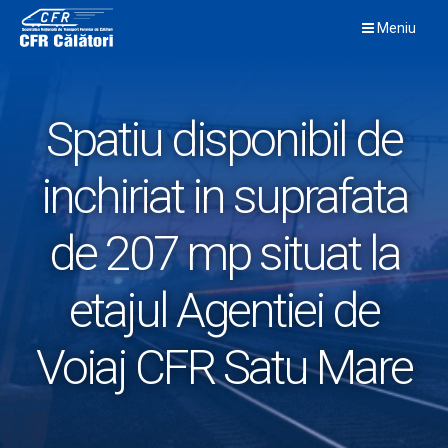
Skip
Meniu
to
content
Spatiu disponibil de
inchiriat in suprafata
de 207 mp situat la
etajul Agentiei de
Voiaj CFR Satu Mare