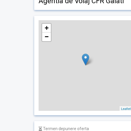
Agentia de Voiaj CFR Galati
+
−
Leaflet
Termen depunere oferta