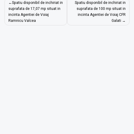
Navigare
Spatiu disponibil de inchiriat in
Spatiu disponibil de inchiriat in
în
suprafata de 17,07 mp situat in
suprafata de 100 mp situat in
incinta Agentiei de Voiaj
incinta Agentiei de Voiaj CFR
articole
Ramnicu Valcea
Galati