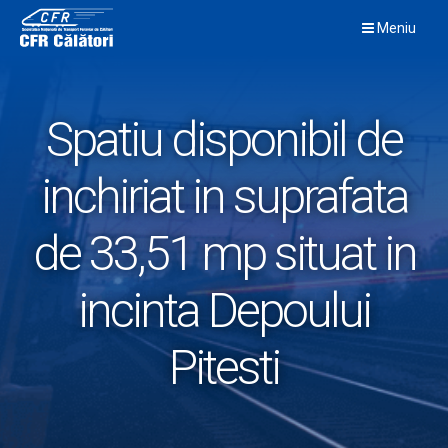
Skip
Meniu
to
content
Spatiu disponibil de
inchiriat in suprafata
de 33,51 mp situat in
incinta Depoului
Pitesti