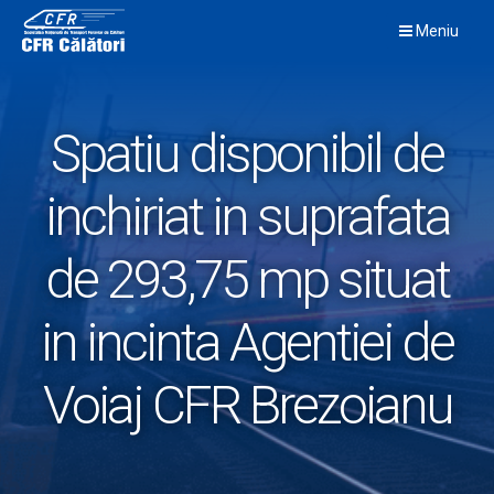
Skip
Meniu
to
content
Spatiu disponibil de
inchiriat in suprafata
de 293,75 mp situat
in incinta Agentiei de
Voiaj CFR Brezoianu