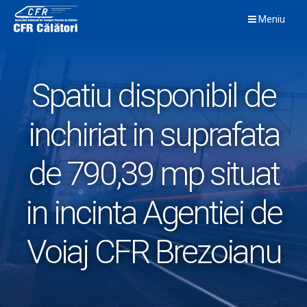
Skip
Meniu
to
content
Spatiu disponibil de
inchiriat in suprafata
de 790,39 mp situat
in incinta Agentiei de
Voiaj CFR Brezoianu