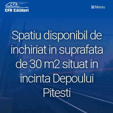
Skip
Meniu
to
content
Spatiu disponibil de
inchiriat in suprafata
de 30 m2 situat in
incinta Depoului
Pitesti