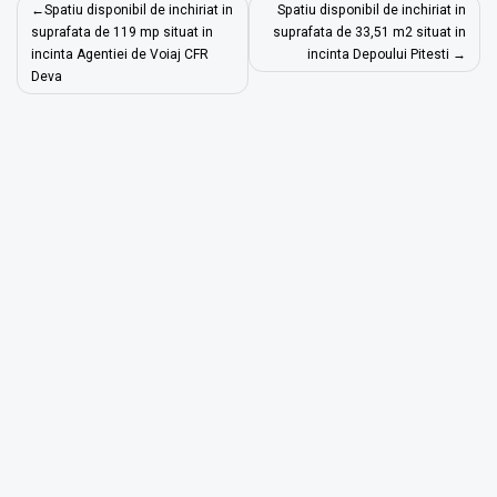
Navigare
Spatiu disponibil de inchiriat in
Spatiu disponibil de inchiriat in
în
suprafata de 119 mp situat in
suprafata de 33,51 m2 situat in
incinta Agentiei de Voiaj CFR
incinta Depoului Pitesti
articole
Deva