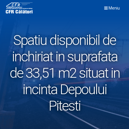
Skip
Meniu
to
content
Spatiu disponibil de
inchiriat in suprafata
de 33,51 m2 situat in
incinta Depoului
Pitesti