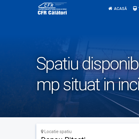
Skip
ACASĂ
to
content
Spatiu disponibi
mp situat in inc
Locatie spatiu