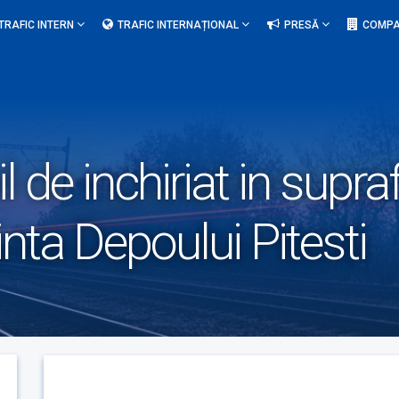
TRAFIC INTERN
TRAFIC INTERNAȚIONAL
PRESĂ
COMPA
l de inchiriat in supr
inta Depoului Pitesti