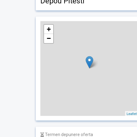
Depou Pitesti
+
−
Leaflet
Termen depunere oferta