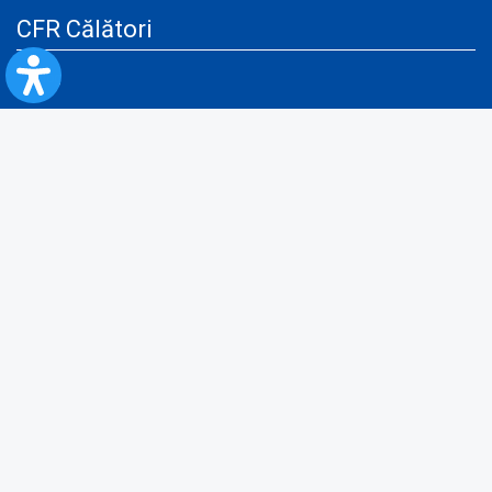
CFR Călători
Blog
Servicii pentru reclamă și publicitate
Politica de Confidenţialitate
Politica de Cookies
Politica monitorizare video/audio-video
Politica de protecție a datelor cu caracter personal
Protocol de colaborare cu Direcția Generală pentru Evidența
Persoanelor de furnizare a unor date din Registrul Național de Evidența
Persoanelor
A.N.P.C.
Informaţii utile
Fii pregătit pentru situații de urgență