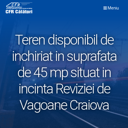
Skip
Meniu
to
content
Teren disponibil de
inchiriat in suprafata
de 45 mp situat in
incinta Reviziei de
Vagoane Craiova