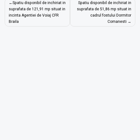
Navigare
Spatiu disponibil de inchiriat in
Spatiu disponibil de inchiriat in
în
suprafata de 121,91 mp situat in
suprafata de 51,86 mp situat in
incinta Agentiei de Voiaj CFR
cadrul fostului Dormitor
articole
Braila
Comanesti