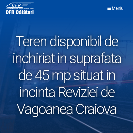
Skip
Meniu
to
content
Teren disponibil de
inchiriat in suprafata
de 45 mp situat in
incinta Reviziei de
Vagoanea Craiova