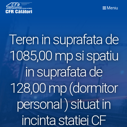
Skip
Meniu
to
content
Teren in suprafata de
1085,00 mp si spatiu
in suprafata de
128,00 mp (dormitor
personal ) situat in
incinta statiei CF