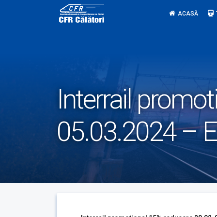
Skip
ACASĂ
to
content
Interrail promo
05.03.2024 – 