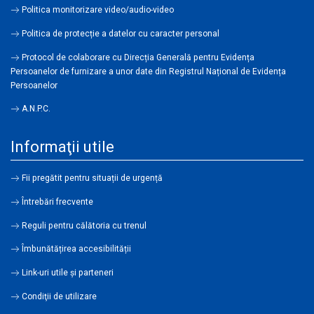
Politica monitorizare video/audio-video
Politica de protecție a datelor cu caracter personal
Protocol de colaborare cu Direcția Generală pentru Evidența
Persoanelor de furnizare a unor date din Registrul Național de Evidența
Persoanelor
A.N.P.C.
Informaţii utile
Fii pregătit pentru situații de urgență
Întrebări frecvente
Reguli pentru călătoria cu trenul
Îmbunătățirea accesibilității
Link-uri utile şi parteneri
Condiţii de utilizare