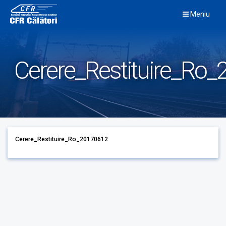
Skip
Meniu
to
content
Cerere_Restituire_Ro
Cerere_Restituire_Ro_20170612