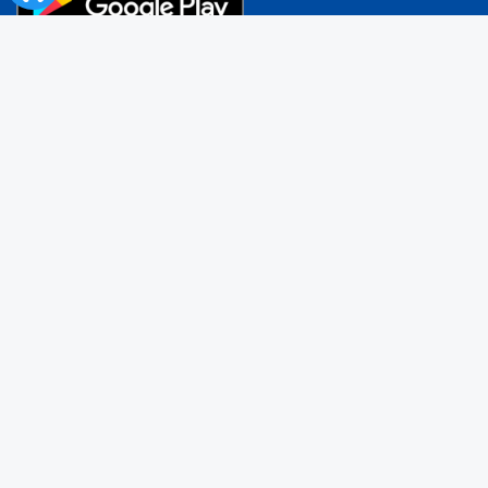
Contact
B-dul Dinicu Golescu, nr. 38, sector 1, cod 010873 Bucuresti – ROMANIA
Telverde – 0800.88.44.44
(numar apelabil gratuit, zilnic între orele
8:00-20:00
)
021/9521 – tel info trafic local
Adaugă sugestie/ reclamaţie