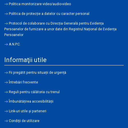
Politica monitorizare video/audio-video
Politica de protecție a datelor cu caracter personal
Protocol de colaborare cu Direcția Generală pentru Evidența
Persoanelor de furnizare a unor date din Registrul Național de Evidența
Persoanelor
A.N.P.C.
Informaţii utile
Fii pregătit pentru situații de urgență
Întrebări frecvente
Reguli pentru călătoria cu trenul
Îmbunătățirea accesibilității
Link-uri utile şi parteneri
Condiţii de utilizare