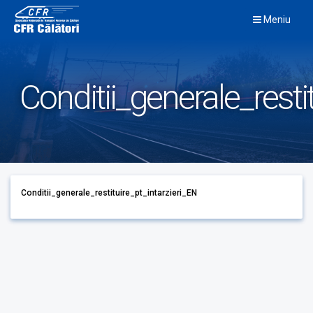
Skip
Meniu
to
content
Conditii_generale_resti
Conditii_generale_restituire_pt_intarzieri_EN