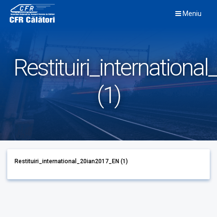
Skip
Meniu
to
content
Restituiri_internation
(1)
Restituiri_international_20ian2017_EN (1)