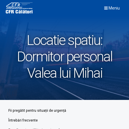
Skip
Meniu
to
content
Locatie spatiu:
Dormitor personal
Valea lui Mihai
Fii pregătit pentru situații de urgență
Întrebări frecvente