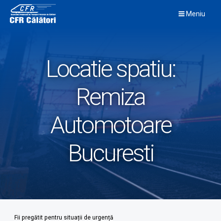
Skip
Meniu
to
content
Locatie spatiu:
Remiza
Automotoare
Bucuresti
Fii pregătit pentru situații de urgență