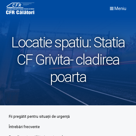
Skip
Meniu
to
content
Locatie spatiu:
Statia
CF Grivita- cladirea
poarta
Fii pregătit pentru situații de urgență
Întrebări frecvente