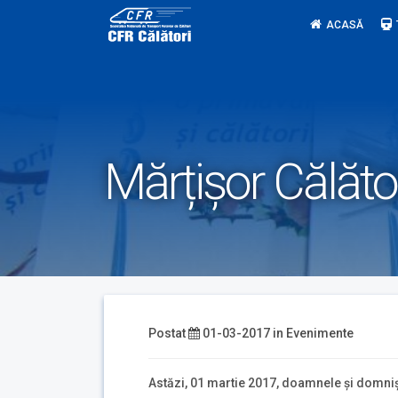
Skip
ACASĂ
to
content
Mărțișor Călăto
Postat
01-03-2017
in
Evenimente
Astăzi, 01 martie 2017, doamnele și domniș