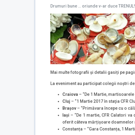
Drumuri bune … oriunde v-ar duce TRENUL!
Mai multe fotografii și detalii gasiți pe p
La eveniment au participat colegii noștri de 
Craiova
– “De 1 Martie, martisoarele
Cluj
– “1 Martie 2017 în staţia CFR Cl
Brașov
– “Primăvara începe cu o călă
Iași
– “De 1 martie, CFR Calatori va 
oferit câteva mărțișoare doamnelor 
Constanța – “Gara Constanța, 1 Marti