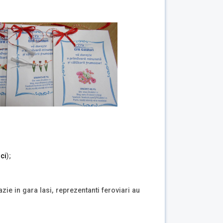
ici
);
ie in gara Iasi, reprezentanti feroviari au