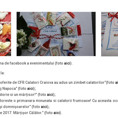
agina de facebook a evenimentului (foto
aici
).
la:
 oferite de CFR Calatori Craiova au adus un zimbet calatorilor”(foto
a
uj Napoca” (foto
aici
);
torie si un mărțisor!” (foto
aici
);
doreste o primavara minunata si calatorii frumoase! Cu aceasta ocaz
și domnișoarelor” (foto
aici
);
e 2017. Mărțișor Călător.” (foto
aici
).