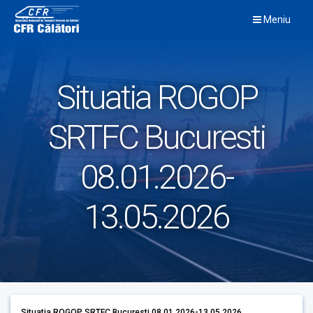
Skip
Meniu
to
content
Situatia ROGOP
SRTFC Bucuresti
08.01.2026-
13.05.2026
Situatia ROGOP SRTFC Bucuresti 08.01.2026-13.05.2026