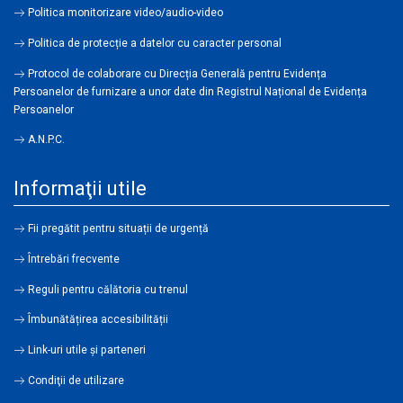
Politica monitorizare video/audio-video
Politica de protecție a datelor cu caracter personal
Protocol de colaborare cu Direcția Generală pentru Evidența
Persoanelor de furnizare a unor date din Registrul Național de Evidența
Persoanelor
A.N.P.C.
Informaţii utile
Fii pregătit pentru situații de urgență
Întrebări frecvente
Reguli pentru călătoria cu trenul
Îmbunătățirea accesibilității
Link-uri utile şi parteneri
Condiţii de utilizare