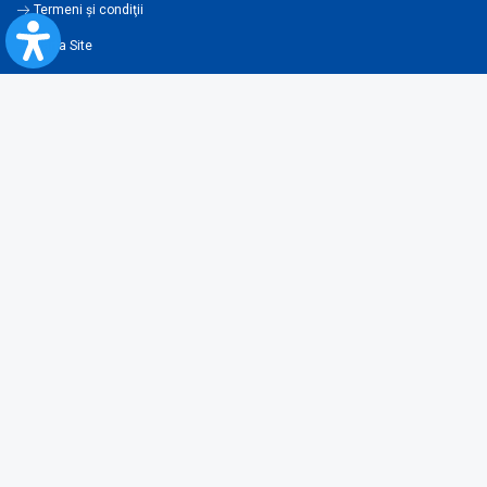
Termeni şi condiţii
Harta Site
Legislaţie
Contravenţii
Condiţii generale de transport
Newsletter
Abonează-te la newsletter și fii la curent cu toate noutățile și ofertele
noastre!
Instalează-ți aplicația CFR Călători și cumpără-ți biletul direct de pe telefon!