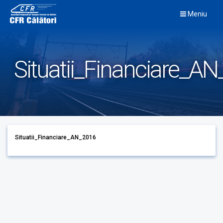
Skip
Meniu
to
content
Situatii_Financiare_A
Situatii_Financiare_AN_2016