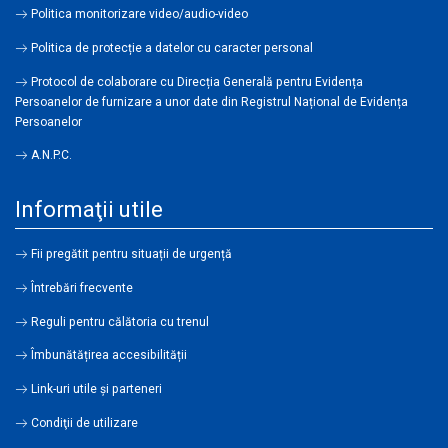
Politica monitorizare video/audio-video
Politica de protecție a datelor cu caracter personal
Protocol de colaborare cu Direcția Generală pentru Evidența
Persoanelor de furnizare a unor date din Registrul Național de Evidența
Persoanelor
A.N.P.C.
Informaţii utile
Fii pregătit pentru situații de urgență
Întrebări frecvente
Reguli pentru călătoria cu trenul
Îmbunătățirea accesibilității
Link-uri utile şi parteneri
Condiţii de utilizare