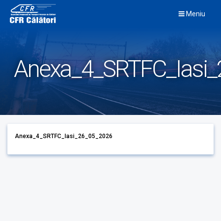
Skip
Meniu
to
content
Anexa_4_SRTFC_Iasi
Anexa_4_SRTFC_Iasi_26_05_2026