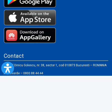
Contact
B-dul Dinicu Golescu, nr. 38, sector 1, cod 010873 Bucuresti – ROMANIA
Telverde – 0800.88.44.44
(numar apelabil gratuit, zilnic între orele
8:00-20:00
)
021/9521 – tel info trafic local
Adaugă sugestie/ reclamaţie