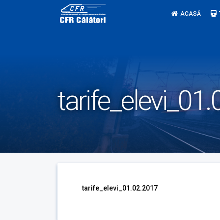
Skip
ACASĂ
to
content
tarife_elevi_01
tarife_elevi_01.02.2017