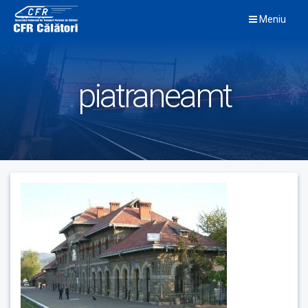
Skip
Meniu
to
content
piatraneamt