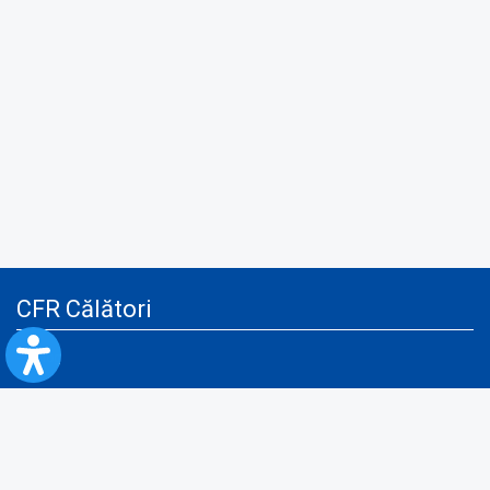
CFR Călători
Blog
Servicii pentru reclamă și publicitate
Politica de Confidenţialitate
Politica de Cookies