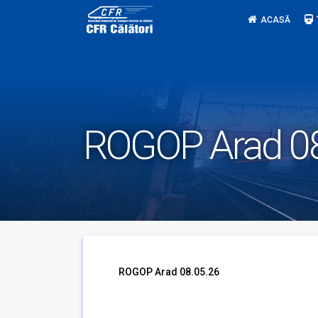
Skip
ACASĂ
to
content
ROGOP Arad 08
ROGOP Arad 08.05.26