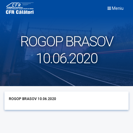
Skip
Meniu
to
content
ROGOP BRASOV
10.06.2020
ROGOP BRASOV 10.06.2020